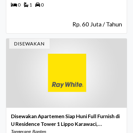
0
1
0
Rp. 60 Juta / Tahun
DISEWAKAN
Disewakan Apartemen Siap Huni Full Furnish di
U Residence Tower 1 Lippo Karawaci,
Tangerang
Tangerang, Banten