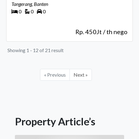
Tangerang, Banten
0
0
0
Rp. 450Jt / th nego
Showing 1 - 12 of 21 result
« Previous
Next »
Property Article’s