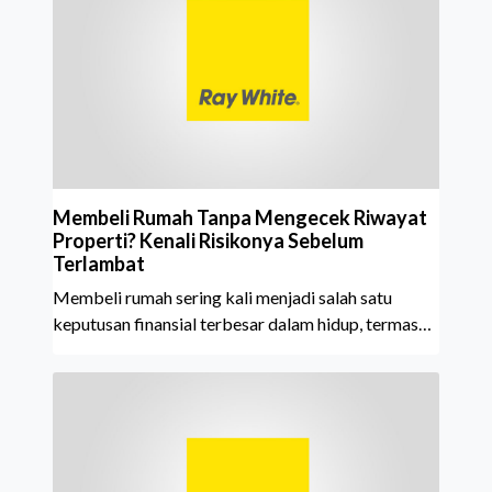
tahun berturut-turut, sebuah bukti nyata atas
konsistensi, kepercayaan masyarakat, dan kualitas
layanan yang terus dijaga oleh seluruh jaringan Ray
White Indonesia. Top Brand Award m
Membeli Rumah Tanpa Mengecek Riwayat
Properti? Kenali Risikonya Sebelum
Terlambat
Membeli rumah sering kali menjadi salah satu
keputusan finansial terbesar dalam hidup, termasuk
bagi generasi Milenial dan Gen Z yang kini mulai
aktif merencanakan kepemilikan hunian maupun
investasi properti. Namun dalam prosesnya, tidak
sedikit calon pembeli yang terlalu fokus pada harga
atau lokasi tanpa memperhatikan riwayat properti
yang akan dibeli. Padahal, memahami latar