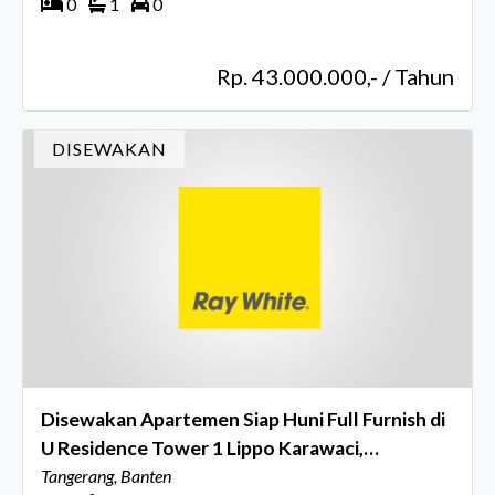
0
1
0
Rp. 43.000.000,- / Tahun
DISEWAKAN
Disewakan Apartemen Siap Huni Full Furnish di
U Residence Tower 1 Lippo Karawaci,
Tangerang
Tangerang, Banten