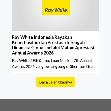
belakang sebuah properti mulai dari status
kepemilikan hingga riwaya
Ray White Indonesia Rayakan
Keberhasilan dan Prestasi di Tengah
Dinamika Global melalui Malam Apresiasi
Annual Awards 2026
Ray White 29th &amp; Loan Market 7th Annual
Awards 2026 yang berlangsung di Sheraton Grand
Jakarta Gandaria City pada 10 April 2026 sukses
menjadi momen istimewa bagi para pelaku industri
Baca Selengkapnya
properti dan keuangan. Lebih dari 400 marketing
executives dan principals berkumpul untuk
merayakan pencapaian atas kerja keras mereka
sepanjang tahun. Dengan tema "Rio Carnival" yang
menghidupkan suasana, acara ini dihadiri oleh