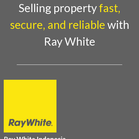
Country Director Ray White Indon
Selling property
fast,
secure, and reliable
with
Ray White
Ray White Indonesia