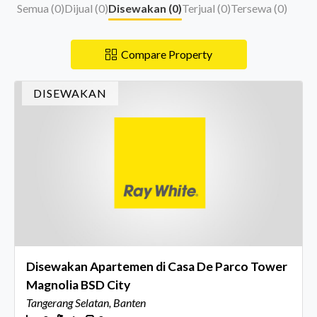
Semua (
0
)
Dijual (
0
)
Disewakan (
0
)
Terjual (
0
)
Tersewa (
0
)
Compare Property
DISEWAKAN
Disewakan Apartemen di Casa De Parco Tower
Magnolia BSD City
Tangerang Selatan, Banten