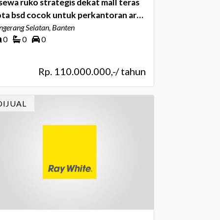
sewa ruko strategis dekat mall teras
ta bsd cocok untuk perkantoran area
mai cbd bidex bsd city tangerang
ngerang Selatan, Banten
0
0
0
anten
Rp. 110.000.000,-/ tahun
DIJUAL