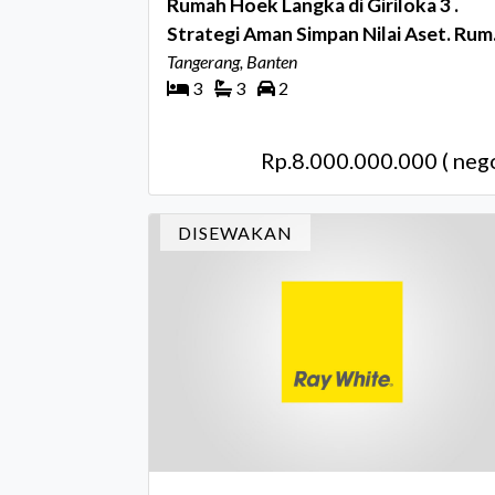
Rumah Hoek Langka di Giriloka 3 .
Strategi Aman Simpan Nilai Aset. Ru
Elegan di Atas Lahan 414 m² . Pilihan
Tangerang, Banten
3
3
2
Keluarga Mapan BSD
Rp.8.000.000.000 ( nego
DISEWAKAN