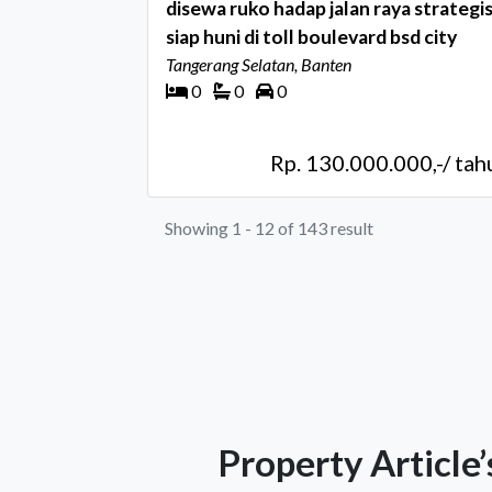
disewa ruko hadap jalan raya strategi
siap huni di toll boulevard bsd city
Tangerang Selatan, Banten
0
0
0
Rp. 130.000.000,-/ tah
Showing 1 - 12 of 143 result
Property Article’