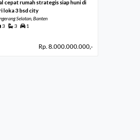
al cepat rumah strategis siap huni di
ri loka 3 bsd city
ngerang Selatan, Banten
3
3
1
Rp. 8.000.000.000,-