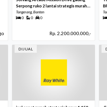
Serpong ruko 2 lantai strategis murah
BR
siap huni
Tangerang, Banten
Ta
0
0
0
go
Rp. 2.200.000.000,-
DIJUAL