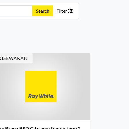
Search
Filter
DISEWAKAN
e Branz BSD City apartemen type 2