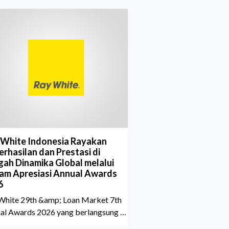
 White Indonesia Rayakan
rhasilan dan Prestasi di
gah Dinamika Global melalui
am Apresiasi Annual Awards
6
White 29th &amp; Loan Market 7th
al Awards 2026 yang berlangsung di
aton Grand Jakarta Gandaria City