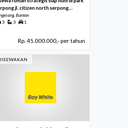
sewa rumah strategis siap huni di park
rpong jl. citizen north serpong
angerang banten
ngerang, Banten
3
3
1
Rp. 45.000.000,- per tahun
DISEWAKAN