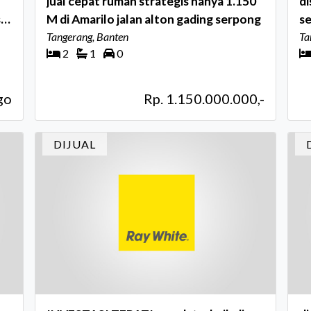
jual cepat rumah strategis hanya 1.150
di
sd
M di Amarilo jalan alton gading serpong
se
Tangerang, Banten
t
Ta
2
1
0
go
Rp. 1.150.000.000,-
DIJUAL