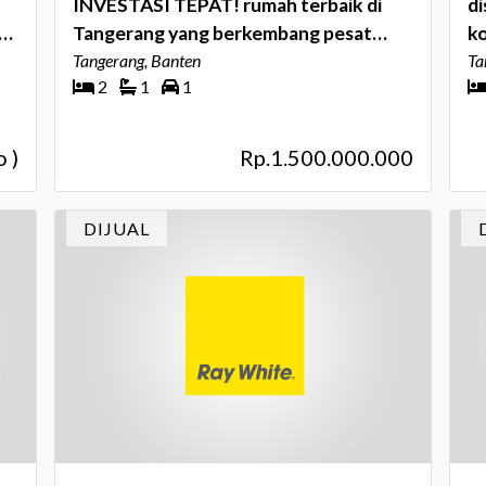
INVESTASI TEPAT! rumah terbaik di
di
mah
Tangerang yang berkembang pesat
ko
Citra Garden Serpong by Ciputraland.
Tangerang, Banten
ra
Ta
2
1
1
Failitas lengkap dekat akses toll dan
b
kereta api KRL
 )
Rp.1.500.000.000
DIJUAL