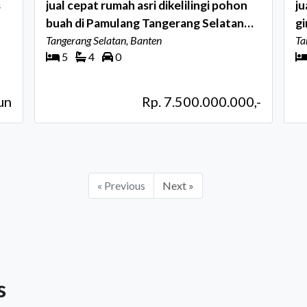
s
jual cepat rumah asri dikelilingi pohon
ju
buah di Pamulang Tangerang Selatan
gi
Jalan Cemara
Tangerang Selatan, Banten
Ta
5
4
0
un
Rp. 7.500.000.000,-
« Previous
Next »
s