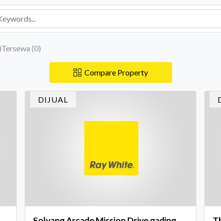
)
Tersewa (
0
)
Compare Property
DIJUAL
Solvang Arcade Mission Drive gading
Th