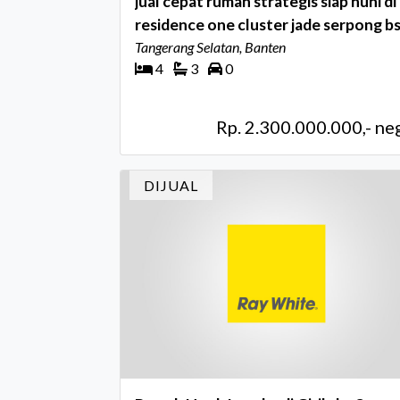
jual cepat rumah strategis siap huni di
residence one cluster jade serpong b
city tangerang banten
Tangerang Selatan, Banten
4
3
0
Rp. 2.300.000.000,- ne
DIJUAL