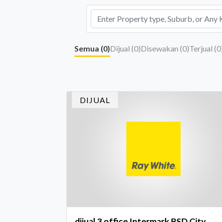
Semua (
0
)
Dijual (
0
)
Disewakan (
0
)
Terjual (
0
DIJUAL
dijual 3 office Intermark BSD City,