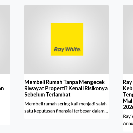
Membeli Rumah Tanpa Mengecek
Ray
an
Riwayat Properti? Kenali Risikonya
Kebe
Sebelum Terlambat
Ten
Mal
Membeli rumah sering kali menjadi salah
202
satu keputusan finansial terbesar dalam
Ray 
hidup, termasuk bagi generasi Milenial
Annu
dan Gen Z yang kini mulai aktif
Sher
merencanakan kepemilikan hunian