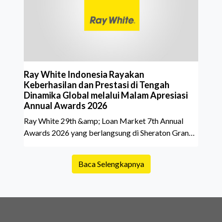
belakang sebuah properti mulai dari status
kepemilikan hingga riwaya
Ray White Indonesia Rayakan
Keberhasilan dan Prestasi di Tengah
Dinamika Global melalui Malam Apresiasi
Annual Awards 2026
Ray White 29th &amp; Loan Market 7th Annual
Awards 2026 yang berlangsung di Sheraton Grand
Jakarta Gandaria City pada 10 April 2026 sukses
menjadi momen istimewa bagi para pelaku industri
Baca Selengkapnya
properti dan keuangan. Lebih dari 400 marketing
executives dan principals berkumpul untuk
merayakan pencapaian atas kerja keras mereka
sepanjang tahun. Dengan tema "Rio Carnival" yang
menghidupkan suasana, acara ini dihadiri oleh