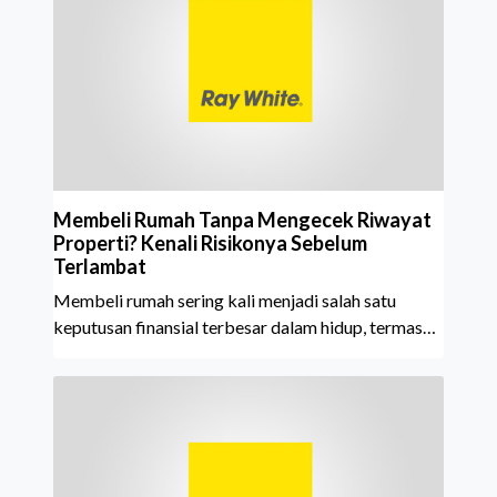
tahun berturut-turut, sebuah bukti nyata atas
konsistensi, kepercayaan masyarakat, dan kualitas
layanan yang terus dijaga oleh seluruh jaringan Ray
White Indonesia. Top Brand Award m
Membeli Rumah Tanpa Mengecek Riwayat
Properti? Kenali Risikonya Sebelum
Terlambat
Membeli rumah sering kali menjadi salah satu
keputusan finansial terbesar dalam hidup, termasuk
bagi generasi Milenial dan Gen Z yang kini mulai
aktif merencanakan kepemilikan hunian maupun
investasi properti. Namun dalam prosesnya, tidak
sedikit calon pembeli yang terlalu fokus pada harga
atau lokasi tanpa memperhatikan riwayat properti
yang akan dibeli. Padahal, memahami latar