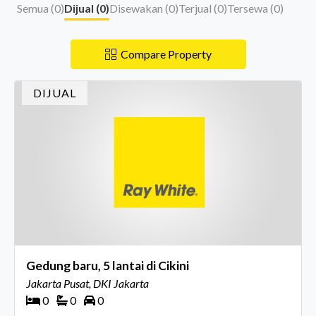
Semua (
0
)
Dijual (
0
)
Disewakan (
0
)
Terjual (
0
)
Tersewa (
0
)
Compare Property
DIJUAL
Gedung baru, 5 lantai di Cikini
Jakarta Pusat, DKI Jakarta
0
0
0