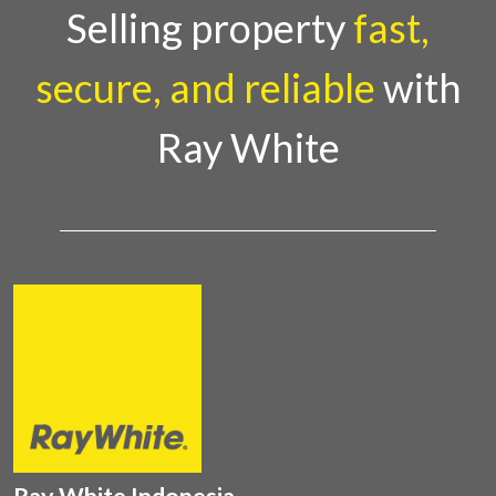
Country Director Ray White Indon
Selling property
fast,
secure, and reliable
with
Ray White
Ray White Indonesia