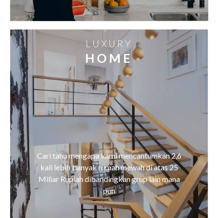
LUXURY
HOME
Cari tahu mengapa kami mencantumkan 2,6
kali lebih banyak rumah mewah di atas 25
Miliar Rupiah dibandingkan grup lain mana
pun