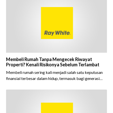
berhasil mempertahankan pencapaian tersebut selama 15
tahun berturut-turut, sebuah bukti nyata atas konsistensi,
kepercayaan masyarakat, dan kualitas layanan yang terus
dijaga oleh seluruh jaringan Ray White Indonesia. Top
Brand Award m
Membeli Rumah Tanpa Mengecek Riwayat
Properti? Kenali Risikonya Sebelum Terlambat
Membeli rumah sering kali menjadi salah satu keputusan
finansial terbesar dalam hidup, termasuk bagi generasi
Milenial dan Gen Z yang kini mulai aktif merencanakan
kepemilikan hunian maupun investasi properti. Namun
dalam prosesnya, tidak sedikit calon pembeli yang terlalu
fokus pada harga atau lokasi tanpa memperhatikan
riwayat properti yang akan dibeli. Padahal, memahami