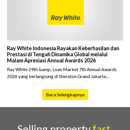
latar belakang sebuah properti mulai dari status
kepemilikan hingga riwaya
Ray White Indonesia Rayakan Keberhasilan dan
Prestasi di Tengah Dinamika Global melalui
Malam Apresiasi Annual Awards 2026
Ray White 29th &amp; Loan Market 7th Annual Awards
2026 yang berlangsung di Sheraton Grand Jakarta
Gandaria City pada 10 April 2026 sukses menjadi momen
istimewa bagi para pelaku industri properti dan keuangan.
Baca Selengkapnya
Lebih dari 400 marketing executives dan principals
berkumpul untuk merayakan pencapaian atas kerja keras
mereka sepanjang tahun. Dengan tema "Rio Carnival" yang
menghidupkan suasana, acara ini dihadiri oleh Country
Director Ray White Indon
Selling property
fast,